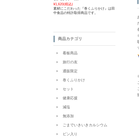
¥1,620
(税込)
素材にこだわった『巻くふりかけ』は田
中食品の特許取得商品です。
商品カテゴリ
看板商品
旅行の友
通販限定
巻くふりかけ
セット
健康応援
減塩
無添加
ごまでいきいきカルシウム
ビン入り