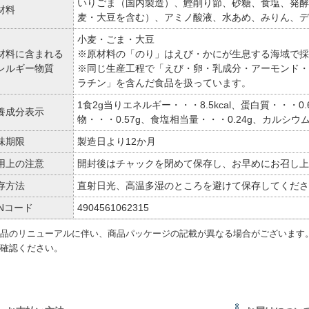
いりごま（国内製造）、鰹削り節、砂糖、食塩、発酵
材料
麦・大豆を含む）、アミノ酸液、水あめ、みりん、デ
小麦・ごま・大豆
材料に含まれる
※原材料の「のり」はえび・かにが生息する海域で採
レルギー物質
※同じ生産工程で「えび・卵・乳成分・アーモンド・
ラチン」を含んだ食品を扱っています。
1食2g当りエネルギー・・・8.5kcal、蛋白質・・・0.
養成分表示
物・・・0.57g、食塩相当量・・・0.24g、カルシウ
味期限
製造日より12か月
用上の注意
開封後はチャックを閉めて保存し、お早めにお召し上
存方法
直射日光、高温多湿のところを避けて保存してくださ
ANコード
4904561062315
品のリニューアルに伴い、商品パッケージの記載が異なる場合がございます
確認ください。