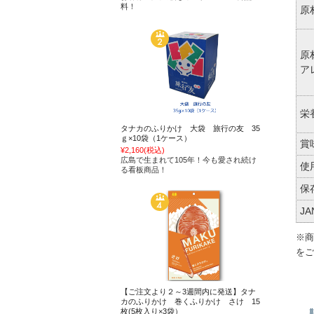
料！
原
原
ア
栄
タナカのふりかけ 大袋 旅行の友 35
ｇ×10袋（1ケース）
賞
¥2,160
(税込)
広島で生まれて105年！今も愛され続け
使
る看板商品！
保
J
※商
をご
【ご注文より２～3週間内に発送】タナ
カのふりかけ 巻くふりかけ さけ 15
枚(5枚入り×3袋）