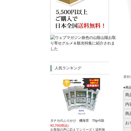
人気ランキング
素材
■商
商
内
商
タナカのふりかけ 磯海苔 70g×5袋
お
¥2,700
(税込)
お客様の声に応えてシリーズ！送料無