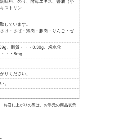
調味料、のり、酵母エキス、醤油（小
キストリン
取しています。
さけ・さば・鶏肉・豚肉・りんご・ゼ
69g、脂質・・・0.38g、炭水化
ム・・・8mg
がりください。
い。
。 お召し上がりの際は、お手元の商品表示