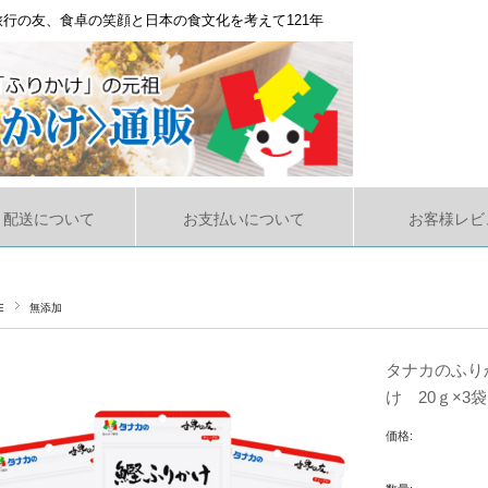
行の友、食卓の笑顔と日本の食文化を考えて121年
・配送について
お支払いについて
お客様レビ
E
無添加
タナカのふり
け 20ｇ×3袋
価格: