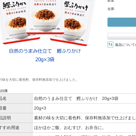
数量:
在庫:
返品について
の味を大切に着色料、保存料無添加で仕上げました。
品仕様
品名
自然のうまみ仕立て 鰹ふりかけ 20g×3袋
容量
20g×3
品説明
素材の味を大切に着色料、保存料無添加で仕上げまし
すすめ用途
ほかほかご飯、おむすび、お弁当に。