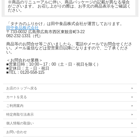
※商品のリニューアルに伴い、商品パッケージの記載が異なる場合
がございます。 お召し上がりの際は、お手元の商品表示をご確認く
ださい。
「タナカのふりかけ」は田中食品株式会社が運営しております。
田中食品株式会社
〒733-0032 広島県広島市西区東観音町3-22
082-232-1331（代）
商品等のお問合せ等ございましたら、電話やメールでお問合せくださ
い。メール返信などは翌営業日以降になりますので、ご了承くださ
い。
＜お問合わせ業務＞
■営業日時：10:00～17：00（土・日・祝日を除く）
■定休日：土・日・祝日
■TEL：0120-558-115
お店のトップへ戻る
カートを見る
ご利用案内
特定商取引法表示
個人情報の取扱い
お問い合わせ