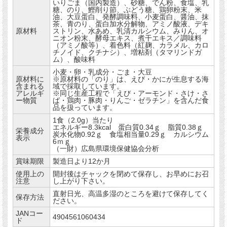
いりごま（国内製造）、砂糖、でん粉、食塩、乳
糖、のり、鰹削り節、ぶどう糖、鶏卵粉末、米
油、大豆蛋白、発酵調味料、小麦蛋白、醤油、抹
茶、青のり、蛋白加水分解物、アミノ酸液、デキ
原材料
ストリン、水あめ、乳清カルシウム、みりん、オ
ニオン粉末、酵母エキス、煮干エキス／調味料
（アミノ酸等）、着色料（紅麹、カラメル、カロ
チノイド、クチナシ）、増粘剤（タマリンドガ
ム）、酸味料
小麦・卵・乳成分・ごま・大豆
原材料に
※原材料の「のり」は、えび・かにが生息する海
含まれる
域で採取しています。
アレルギ
※同じ生産工程で「えび・アーモンド・さけ・さ
ー物質
ば・鶏肉・豚肉・りんご・ゼラチン」を含んだ食
品を扱っています。
1食（2.0g）当たり
エネルギー8.3kcal 蛋白質0.34ｇ 脂質0.38ｇ
栄養成分
炭水化物0.92ｇ 食塩相当量0.29ｇ カルシウム
表示
6ｍｇ
（一財）広島県環境保健協会分析
賞味期限
製造日より12か月
使用上の
開封後はチャックを閉めて保存し、お早めにお召
注意
し上がり下さい。
直射日光、高温多湿のところを避けて保存してく
保存方法
ださい。
JANコー
4904561060434
ド