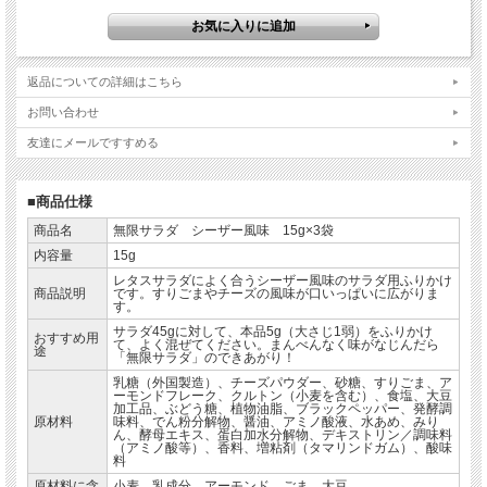
返品についての詳細はこちら
お問い合わせ
友達にメールですすめる
■商品仕様
商品名
無限サラダ シーザー風味 15g×3袋
内容量
15g
レタスサラダによく合うシーザー風味のサラダ用ふりかけ
商品説明
です。すりごまやチーズの風味が口いっぱいに広がりま
す。
サラダ45gに対して、本品5g（大さじ1弱）をふりかけ
おすすめ用
て、よく混ぜてください。まんべんなく味がなじんだら
途
「無限サラダ」のできあがり！
乳糖（外国製造）、チーズパウダー、砂糖、すりごま、ア
ーモンドフレーク、クルトン（小麦を含む）、食塩、大豆
加工品、ぶどう糖、植物油脂、ブラックペッパー、発酵調
原材料
味料、でん粉分解物、醤油、アミノ酸液、水あめ、みり
ん、酵母エキス、蛋白加水分解物、デキストリン／調味料
（アミノ酸等）、香料、増粘剤（タマリンドガム）、酸味
料
原材料に含
小麦、乳成分、アーモンド、ごま、大豆