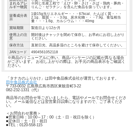
まれるアレ
※同じ生産工程で「えび・卵・さけ・さば・鶏肉・豚肉・
ルギー物質
りんご・ゼラチン」を含んだ食品を扱っています。
1袋15g当りエネルギー・・・67kcal、たんぱく質・・・
栄養成分表
2.1g、脂質・・・3.0g、炭水化物・・・7.9g、食塩相当
示
量・・・1.6g、カルシウム・・・40mg
賞味期限
製造日より12か月
使用上の注
開封後はチャックを閉めて保存し、お早めにお召し上がり
意
ください。
保存方法
直射日光、高温多湿のところを避けて保存してください。
JANコード
4904561052118
※商品のリニューアルに伴い、商品パッケージの記載が異なる場合
がございます。 お召し上がりの際は、お手元の商品表示をご確認く
ださい。
「タナカのふりかけ」は田中食品株式会社が運営しております。
田中食品株式会社
〒733-0032 広島県広島市西区東観音町3-22
082-232-1331（代）
商品等のお問合せ等ございましたら、電話やメールでお問合せくださ
い。メール返信などは翌営業日以降になりますので、ご了承くださ
い。
＜お問合わせ業務＞
■営業日時：10:00～17：00（土・日・祝日を除く）
■定休日：土・日・祝日
■TEL：0120-558-115