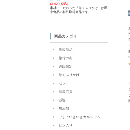
¥1,620
(税込)
素材にこだわった『巻くふりかけ』は田
中食品の特許取得商品です。
商品カテゴリ
看板商品
旅行の友
通販限定
巻くふりかけ
セット
健康応援
減塩
無添加
ごまでいきいきカルシウム
ビン入り