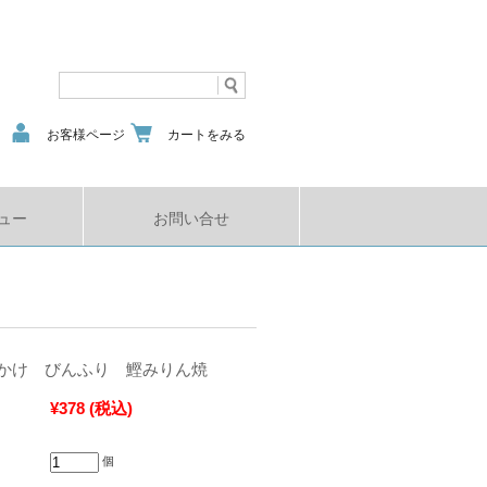
お客様ページ
カートをみる
ュー
お問い合せ
かけ びんふり 鰹みりん焼
¥378
(税込)
個