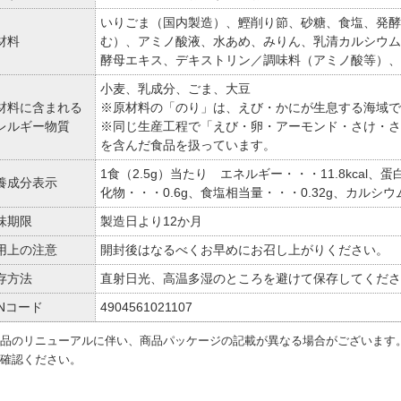
いりごま（国内製造）、鰹削り節、砂糖、食塩、発酵
材料
む）、アミノ酸液、水あめ、みりん、乳清カルシウム
酵母エキス、デキストリン／調味料（アミノ酸等）、
小麦、乳成分、ごま、大豆
材料に含まれる
※原材料の「のり」は、えび・かにが生息する海域で
レルギー物質
※同じ生産工程で「えび・卵・アーモンド・さけ・さ
を含んだ食品を扱っています。
1食（2.5g）当たり エネルギー・・・11.8kcal、蛋
養成分表示
化物・・・0.6g、食塩相当量・・・0.32g、カルシウ
味期限
製造日より12か月
用上の注意
開封後はなるべくお早めにお召し上がりください。
存方法
直射日光、高温多湿のところを避けて保存してくださ
ANコード
4904561021107
品のリニューアルに伴い、商品パッケージの記載が異なる場合がございます
確認ください。