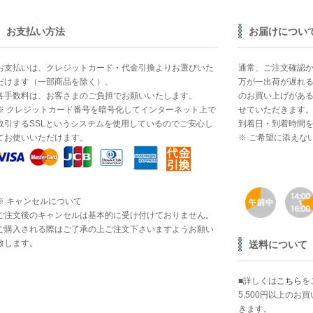
お支払い方法
お届けについ
お支払いは、クレジットカード・代金引換よりお選びいた
通常、ご注文確認か
だけます（一部商品を除く）。
万が一出荷が遅れる
各手数料は、お客さまのご負担でお願いいたします。
のお買い上げがあ
※ クレジットカード番号を暗号化してインターネット上で
せていただきます
取引するSSLというシステムを使用しているのでご安心し
到着日・到着時間
てお使いいただけます。
※ ご希望に添えな
※ キャンセルについて
ご注文後のキャンセルは基本的に受け付けておりません。
ご購入される際はご了承の上ご注文下さいますようお願い
致します。
送料について
■詳しくは
こちら
を
5,500円以上の
きます。