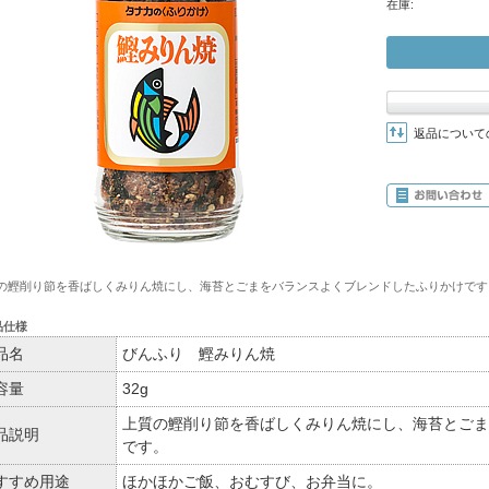
在庫:
返品について
の鰹削り節を香ばしくみりん焼にし、海苔とごまをバランスよくブレンドしたふりかけです
品仕様
品名
びんふり 鰹みりん焼
容量
32g
上質の鰹削り節を香ばしくみりん焼にし、海苔とごま
品説明
です。
すすめ用途
ほかほかご飯、おむすび、お弁当に。