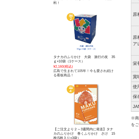
料！
原
原
ア
タナカのふりかけ 大袋 旅行の友 35
ｇ×10袋（1ケース）
栄
¥2,160
(税込)
広島で生まれて105年！今も愛され続け
る看板商品！
賞
使
保
J
※商
をご
【ご注文より２～3週間内に発送】タナ
カのふりかけ 巻くふりかけ さけ 15
枚(5枚入り×3袋）