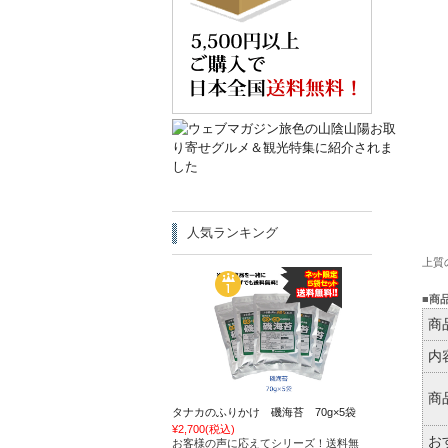
人気ランキング
上質
■商
商
内
商
タナカのふりかけ 磯海苔 70g×5袋
¥2,700
(税込)
お
お客様の声に応えてシリーズ！送料無