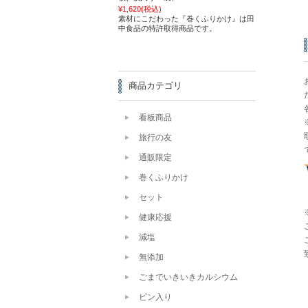
¥1,620
(税込)
素材にこだわった『巻くふりかけ』は田
中食品の特許取得商品です。
商品カテゴリ
看板商品
旅行の友
通販限定
巻くふりかけ
セット
健康応援
減塩
無添加
ごまでいきいきカルシウム
ビン入り