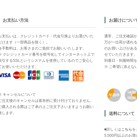
お支払い方法
お届けについ
お支払いは、クレジットカード・代金引換よりお選びいた
通常、ご注文確認か
だけます（一部商品を除く）。
万が一出荷が遅れる
各手数料は、お客さまのご負担でお願いいたします。
のお買い上げがあ
※ クレジットカード番号を暗号化してインターネット上で
せていただきます
取引するSSLというシステムを使用しているのでご安心し
到着日・到着時間
てお使いいただけます。
※ ご希望に添えな
※ キャンセルについて
ご注文後のキャンセルは基本的に受け付けておりません。
ご購入される際はご了承の上ご注文下さいますようお願い
致します。
送料について
■詳しくは
こちら
を
5,500円以上の