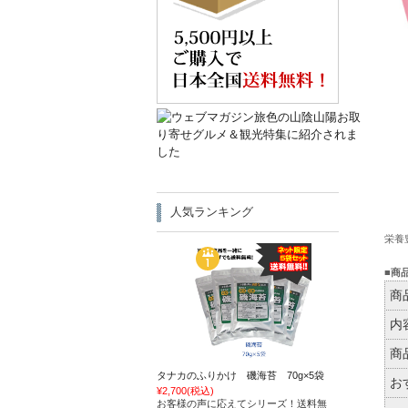
人気ランキング
栄養
■商
商
内
商
タナカのふりかけ 磯海苔 70g×5袋
お
¥2,700
(税込)
お客様の声に応えてシリーズ！送料無