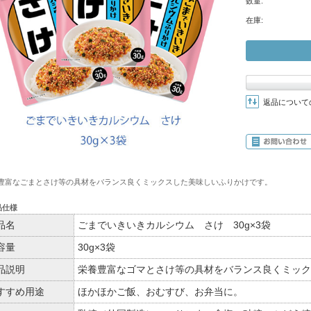
数量:
在庫:
返品について
豊富なごまとさけ等の具材をバランス良くミックスした美味しいふりかけです。
品仕様
品名
ごまでいきいきカルシウム さけ 30g×3袋
容量
30g×3袋
品説明
栄養豊富なゴマとさけ等の具材をバランス良くミック
すすめ用途
ほかほかご飯、おむすび、お弁当に。