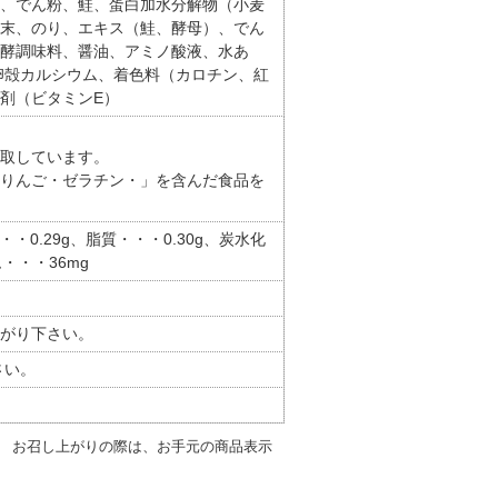
、でん粉、鮭、蛋白加水分解物（小麦
末、のり、エキス（鮭、酵母）、でん
酵調味料、醤油、アミノ酸液、水あ
卵殻カルシウム、着色料（カロチン、紅
剤（ビタミンE）
取しています。
りんご・ゼラチン・」を含んだ食品を
・・0.29g、脂質・・・0.30g、炭水化
・・・36mg
がり下さい。
さい。
。 お召し上がりの際は、お手元の商品表示