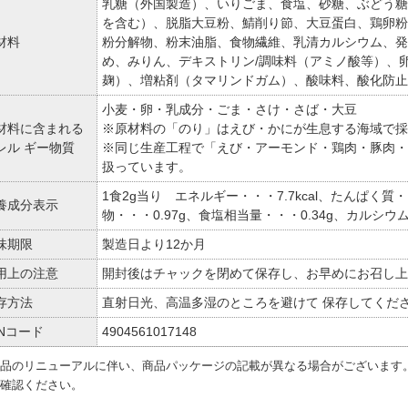
乳糖（外国製造）、いりごま、食塩、砂糖、ぶどう糖
を含む）、脱脂大豆粉、鯖削り節、大豆蛋白、鶏卵粉
材料
粉分解物、粉末油脂、食物繊維、乳清カルシウム、発
め、みりん、デキストリン/調味料（アミノ酸等）、
麹）、増粘剤（タマリンドガム）、酸味料、酸化防止
小麦・卵・乳成分・ごま・さけ・さば・大豆
材料に含まれる
※原材料の「のり」はえび・かにが生息する海域で採
レル ギー物質
※同じ生産工程で「えび・アーモンド・鶏肉・豚肉・
扱っています。
1食2g当り エネルギー・・・7.7kcal、たんぱく質・
養成分表示
物・・・0.97g、食塩相当量・・・0.34g、カルシウム
味期限
製造日より12か月
用上の注意
開封後はチャックを閉めて保存し、お早めにお召し上
存方法
直射日光、高温多湿のところを避けて 保存してくだ
ANコード
4904561017148
品のリニューアルに伴い、商品パッケージの記載が異なる場合がございます
確認ください。