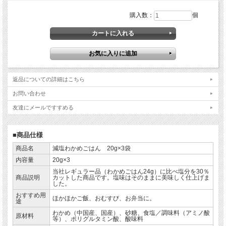
購入数：
個
返品についての詳細はこちら
お問い合わせ
友達にメールですすめる
■商品仕様
商品名
減塩わかめごはん 20g×3袋
内容量
20g×3
当社レギュラー品（わかめごはん24g）に比べ塩分を30％
商品説明
カットした商品です。塩味はそのままに美味しく仕上げま
した。
おすすめ用
ほかほかご飯、おむすび、お弁当に。
途
わかめ（中国産、国産）、砂糖、食塩／調味料（アミノ酸
原材料
等）、ポリグルタミン酸、酸味料