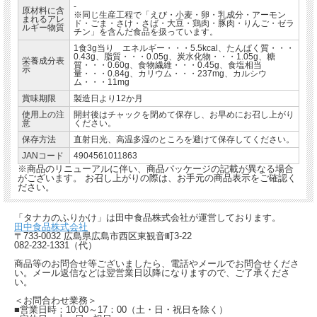
-
原材料に含
※同じ生産工程で「えび・小麦・卵・乳成分・アーモン
まれるアレ
ド・ごま・さけ・さば・大豆・鶏肉・豚肉・りんご・ゼラ
ルギー物質
チン」を含んだ食品を扱っています。
1食3g当り エネルギー・・・5.5kcal、たんぱく質・・・
0.43g、脂質・・・0.05g、炭水化物・・・1.05g、糖
栄養成分表
質・・・0.60g、食物繊維・・・0.45g、食塩相当
示
量・・・0.84g、カリウム・・・237mg、カルシウ
ム・・・11mg
賞味期限
製造日より12か月
使用上の注
開封後はチャックを閉めて保存し、お早めにお召し上がり
意
ください。
保存方法
直射日光、高温多湿のところを避けて保存してください。
JANコード
4904561011863
※商品のリニューアルに伴い、商品パッケージの記載が異なる場合
がございます。 お召し上がりの際は、お手元の商品表示をご確認く
ださい。
「タナカのふりかけ」は田中食品株式会社が運営しております。
田中食品株式会社
〒733-0032 広島県広島市西区東観音町3-22
082-232-1331（代）
商品等のお問合せ等ございましたら、電話やメールでお問合せくださ
い。メール返信などは翌営業日以降になりますので、ご了承くださ
い。
＜お問合わせ業務＞
■営業日時：10:00～17：00（土・日・祝日を除く）